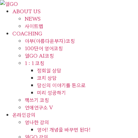
콘
텐
ABOUT US
츠
NEWS
로
사이트맵
건
COACHING
너
아부(아름다운부자)코칭
뛰
100단어 영어코칭
기
열GO AI코칭
1 : 1 코칭
정회일 상담
코치 상담
당신의 이야기를 돈으로
미리 성공하기
책쓰기 코칭
연애연구소 V
온라인강의
영나한 강의
영어! 개념을 바꾸면 된다!
열GO 강의