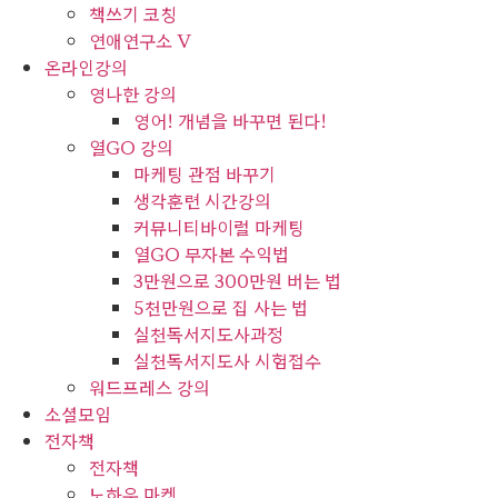
책쓰기 코칭
연애연구소 V
온라인강의
영나한 강의
영어! 개념을 바꾸면 된다!
열GO 강의
마케팅 관점 바꾸기
생각훈련 시간강의
커뮤니티바이럴 마케팅
열GO 무자본 수익법
3만원으로 300만원 버는 법
5천만원으로 집 사는 법
실천독서지도사과정
실천독서지도사 시험접수
워드프레스 강의
소셜모임
전자책
전자책
노하우 마켓