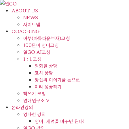
콘
텐
ABOUT US
츠
NEWS
로
사이트맵
건
COACHING
너
아부(아름다운부자)코칭
뛰
100단어 영어코칭
기
열GO AI코칭
1 : 1 코칭
정회일 상담
코치 상담
당신의 이야기를 돈으로
미리 성공하기
책쓰기 코칭
연애연구소 V
온라인강의
영나한 강의
영어! 개념을 바꾸면 된다!
열GO 강의