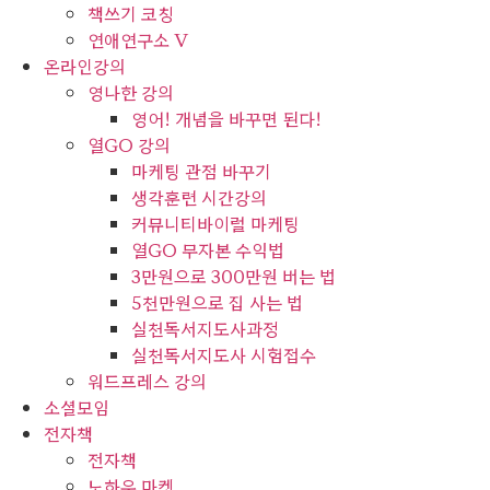
책쓰기 코칭
연애연구소 V
온라인강의
영나한 강의
영어! 개념을 바꾸면 된다!
열GO 강의
마케팅 관점 바꾸기
생각훈련 시간강의
커뮤니티바이럴 마케팅
열GO 무자본 수익법
3만원으로 300만원 버는 법
5천만원으로 집 사는 법
실천독서지도사과정
실천독서지도사 시험접수
워드프레스 강의
소셜모임
전자책
전자책
노하우 마켓