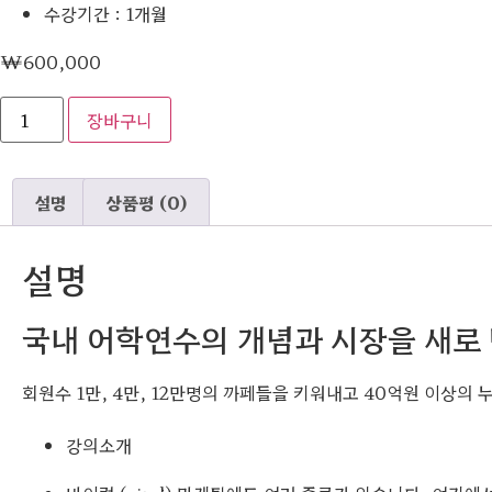
수강기간 : 1개월
₩
600,000
커
장바구니
뮤
니
티
바
이
설명
상품평 (0)
럴
마
케
팅
설명
수
량
국내 어학연수의 개념과 시장을 새로
회원수 1만, 4만, 12만명의 까페들을 키워내고 40억원 이상의
강의소개