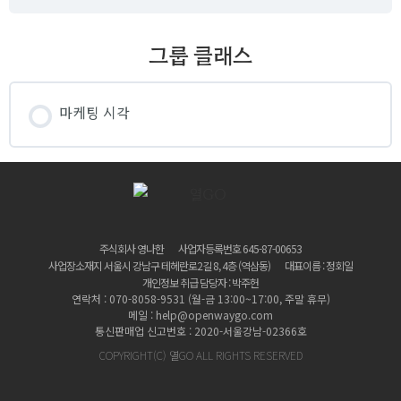
그룹 클래스
마케팅 시각
클래스 진행
0% 완료
0/0 Steps
주식회사 영나한
사업자등록번호 645-87-00653
사업장소재지 서울시 강남구 테헤란로2길 8, 4층 (역삼동)​
대표이름 : 정회일
개인정보 취급 담당자 : 박주헌
연락처 : 070-8058-9531 (월-금 13:00~17:00, 주말 휴무)
메일 : help@openwaygo.com
통신판매업 신고번호 : 2020-서울강남-02366호
COPYRIGHT(C) 열GO ALL RIGHTS RESERVED